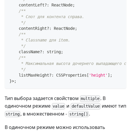
    contentLeft
?
:
ReactNode
;
/**
     * Слот для контента справа.
     */
    contentRight
?
:
ReactNode
;
/**
     * Classname для item.
     */
    className
?
:
string
;
/**
     * Максимальная высота дочернего выпадающего спи
     */
    listMaxHeight
?
:
CSSProperties
[
'height'
]
;
}
>
;
Тип выбора задается свойством
. В
multiple
одиночном режиме
и
имеют тип
value
defaultValue
, в множественном -
.
string
string[]
В одиночном режиме можно использовать