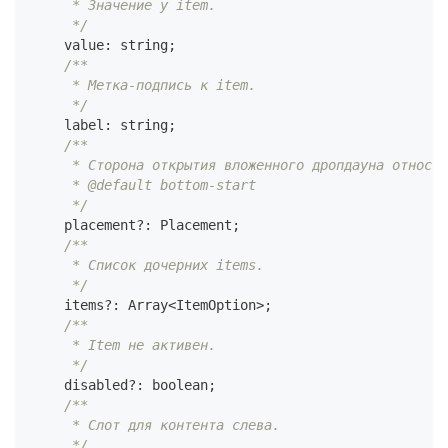
     * Значение у item.
     */
    value
:
string
;
/**
     * Метка-подпись к item.
     */
    label
:
string
;
/**
     * Сторона открытия вложенного дропдауна относит
     * @default bottom-start
     */
    placement
?
:
Placement
;
/**
     * Список дочерних items.
     */
    items
?
:
Array
<
ItemOption
>
;
/**
     * Item не активен.
     */
    disabled
?
:
boolean
;
/**
     * Слот для контента слева.
     */