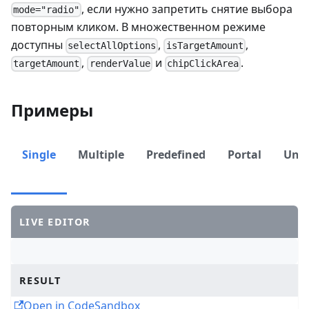
, если нужно запретить снятие выбора
mode="radio"
повторным кликом. В множественном режиме
доступны
,
,
selectAllOptions
isTargetAmount
,
и
.
targetAmount
renderValue
chipClickArea
Примеры
Single
Multiple
Predefined
Portal
Unco
LIVE EDITOR
RESULT
Open in CodeSandbox