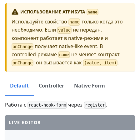
ИСПОЛЬЗОВАНИЕ АТРИБУТА
name
Используйте свойство
только когда это
name
необходимо. Если
не передан,
value
компонент работает в native-режиме и
получает native-like event. В
onChange
controlled-режиме
не меняет контракт
name
: он вызывается как
.
onChange
(value, item)
Default
Controller
Native Form
Работа с
через
.
react-hook-form
register
LIVE EDITOR