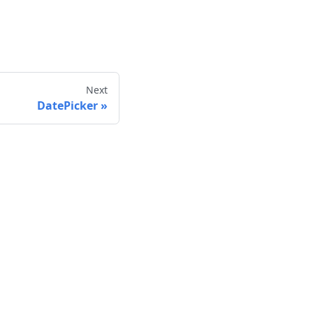
Next
DatePicker