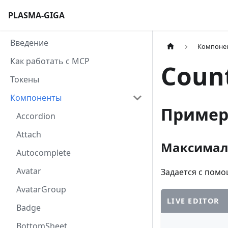
PLASMA-GIGA
Введение
Компоне
Как работать с MCP
Coun
Токены
Компоненты
Приме
Accordion
Attach
Максималь
Autocomplete
Avatar
Задается с пом
AvatarGroup
LIVE EDITOR
Badge
BottomSheet