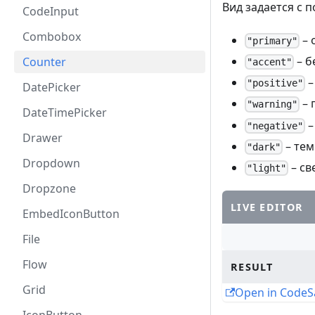
Вид задается с
CodeInput
Combobox
– 
"primary"
– б
Counter
"accent"
–
"positive"
DatePicker
– 
"warning"
DateTimePicker
–
"negative"
Drawer
– тем
"dark"
Dropdown
– св
"light"
Dropzone
LIVE EDITOR
EmbedIconButton
File
Flow
RESULT
Grid
Open in Code