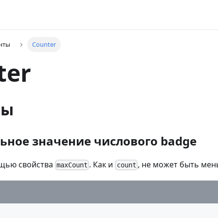
нты
Counter
ter
ры
ное значение числового badge
ощью свойства
. Как и
, не может быть мен
maxCount
count