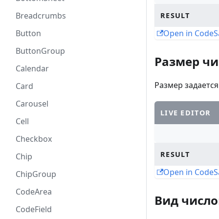
Breadcrumbs
RESULT
Button
Open in Code
ButtonGroup
Размер чи
Calendar
Размер задаетс
Card
Carousel
LIVE EDITOR
Cell
Checkbox
RESULT
Chip
Open in Code
ChipGroup
CodeArea
Вид число
CodeField