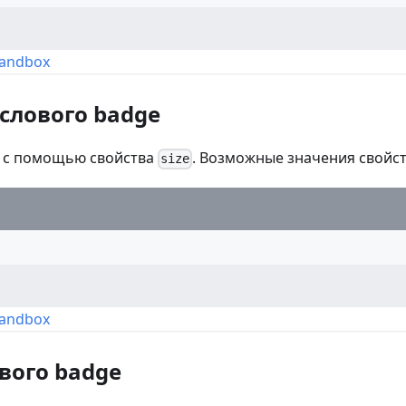
Sandbox
слового badge
я с помощью свойства
. Возможные значения свойс
size
Sandbox
вого badge