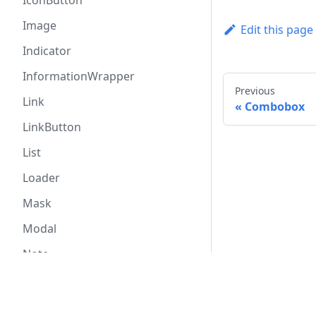
IconButton
Image
Edit this page
Indicator
InformationWrapper
Previous
Link
Combobox
LinkButton
List
Loader
Mask
Modal
Note
Notification
Сообщество
NumberFormat
GitHub