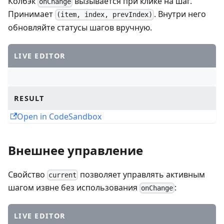
Колбэк
вызывается при клике на шаг.
onChange
Принимает
. Внутри него
(item, index, prevIndex)
обновляйте статусы шагов вручную.
LIVE EDITOR
RESULT
Open in CodeSandbox
Внешнее управление
Свойство
позволяет управлять активным
current
шагом извне без использования
:
onChange
LIVE EDITOR