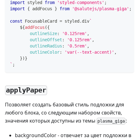
import
styled
from
'styled-components'
;
import
{
 addFocus 
}
from
'@salutejs/plasma-giga'
;
const
FocusableCard
=
 styled
.
div
`
${
addFocus
(
{
outlineSize
:
'0.125rem'
,
outlineOffset
:
'0.125rem'
,
outlineRadius
:
'0.5rem'
,
outlineColor
:
'var(--text-accent)'
,
}
)
}
`
;
applyPaper
Позволяет создать базовый стиль подложки для
любого блока, со следующим набором свойств,
значения которых доступны из темы
:
plasma_giga
backgroundColor - отвечает за цвет подложки в