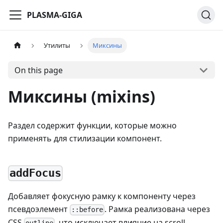
PLASMA-GIGA
Утилиты
Миксины
On this page
Миксины (mixins)
Раздел содержит функции, которые можно
применять для стилизации компонент.
addFocus
Добавляет фокусную рамку к компоненту через
псевдоэлемент
. Рамка реализована через
::before
CSS
, что исключает влияние на scroll-
outline