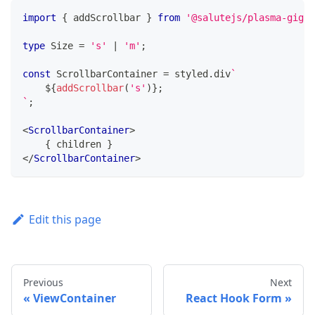
import
{
 addScrollbar 
}
from
'@salutejs/plasma-giga'
type
Size
=
's'
|
'm'
;
const
ScrollbarContainer
=
 styled
.
div
`
${
addScrollbar
(
's'
)
}
;
`
;
<
ScrollbarContainer
>
{
 children 
}
</
ScrollbarContainer
>
Edit this page
Previous
Next
ViewContainer
React Hook Form