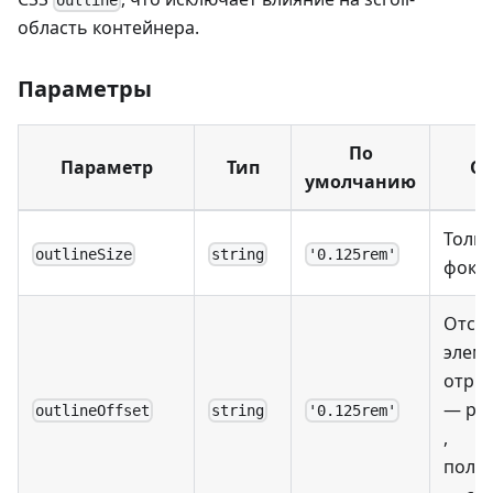
область контейнера.
Параметры
По
Параметр
Тип
Оп
умолчанию
Толщ
outlineSize
string
'0.125rem'
фоку
Отсту
элеме
отри
— ра
outlineOffset
string
'0.125rem'
,
поло