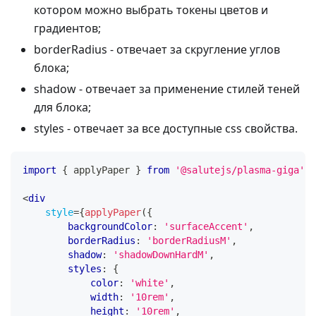
котором можно выбрать токены цветов и
градиентов;
borderRadius - отвечает за скругление углов
блока;
shadow - отвечает за применение стилей теней
для блока;
styles - отвечает за все доступные css свойства.
import
{
 applyPaper 
}
from
'@salutejs/plasma-giga'
;
<
div
style
=
{
applyPaper
(
{
        backgroundColor
:
'surfaceAccent'
,
        borderRadius
:
'borderRadiusM'
,
        shadow
:
'shadowDownHardM'
,
        styles
:
{
            color
:
'white'
,
            width
:
'10rem'
,
            height
:
'10rem'
,