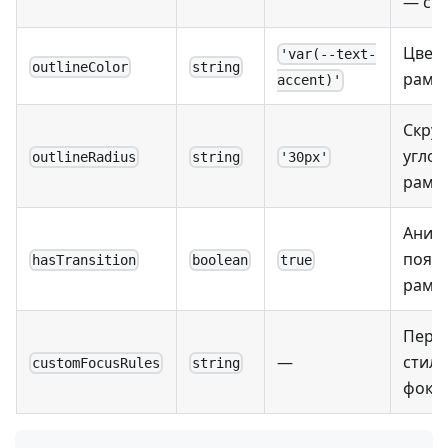
— сн
Цвет
'var(--text-
outlineColor
string
рамк
accent)'
Скруг
углов
outlineRadius
string
'30px'
рамк
Аним
появ
hasTransition
boolean
true
рамк
Пере
—
стили
customFocusRules
string
фоку