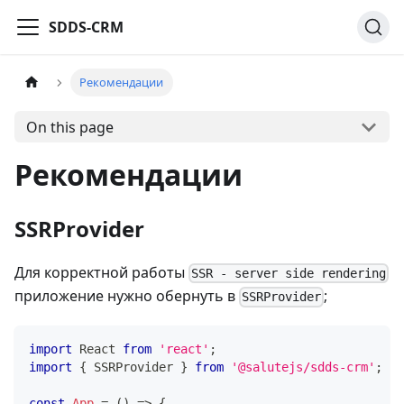
SDDS-CRM
Рекомендации
On this page
Рекомендации
SSRProvider
Для корректной работы
SSR - server side rendering
приложение нужно обернуть в
;
SSRProvider
import
React
from
'react'
;
import
{
SSRProvider
}
from
'@salutejs/sdds-crm'
;
const
App
=
(
)
=>
{