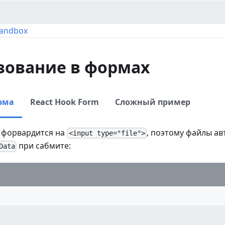
Sandbox
зование в формах
рма
React Hook Form
Сложный пример
 форвардится на
, поэтому файлы а
<input type="file">
при сабмите:
Data