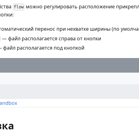
йства
можно регулировать расположение прикреп
flow
опки:
оматический перенос при нехватке ширины (по умолч
— файл располагается справа от кнопки
 файл располагается под кнопкой
Sandbox
зка