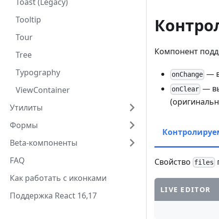
Toast (Legacy)
Tooltip
Контро
Tour
Компонент подд
Tree
Typography
— в
onChange
— вы
ViewContainer
onClear
(оригиналь
Утилиты
Формы
Контролиру
Beta-компоненты
FAQ
Свойство
files
Как работать с иконками
LIVE EDITOR
Поддержка React 16,17