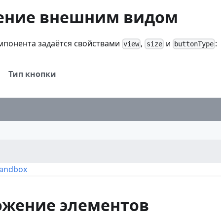
ение внешним видом
мпонента задаётся свойствами
,
и
:
view
size
buttonType
Тип кнопки
Sandbox
ожение элементов