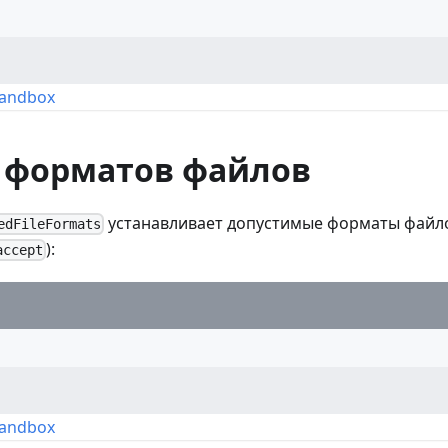
Sandbox
 форматов файлов
устанавливает допустимые форматы файло
edFileFormats
):
accept
Sandbox