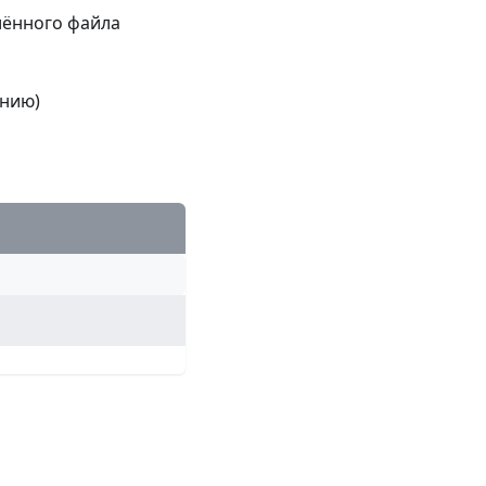
лённого файла
анию)