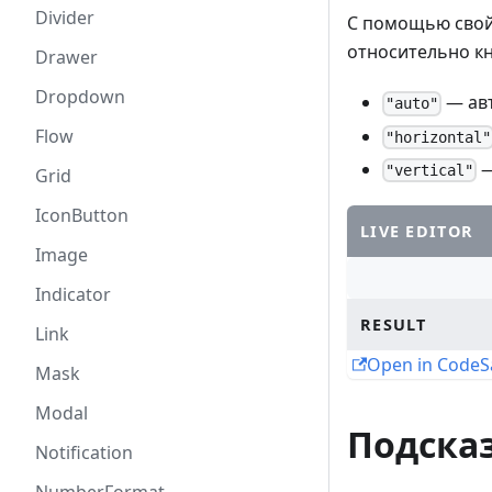
Divider
С помощью сво
относительно кн
Drawer
Dropdown
— авт
"auto"
Flow
"horizontal"
—
"vertical"
Grid
IconButton
LIVE EDITOR
Image
Indicator
RESULT
Link
Open in Code
Mask
Modal
Подска
Notification