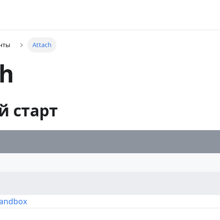
нты
Attach
ch
й старт
Sandbox