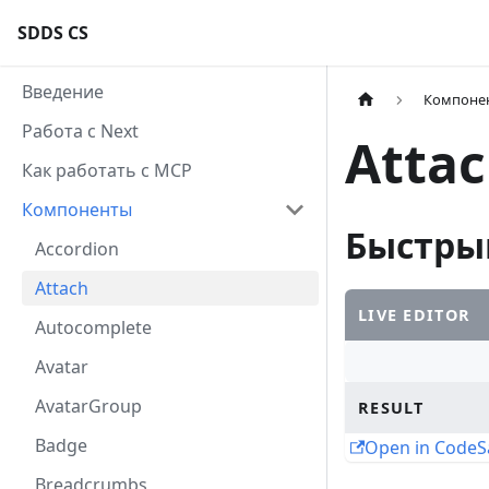
SDDS CS
Введение
Компоне
Работа с Next
Atta
Как работать с MCP
Компоненты
Быстры
Accordion
Attach
LIVE EDITOR
Autocomplete
Avatar
AvatarGroup
RESULT
Badge
Open in Code
Breadcrumbs