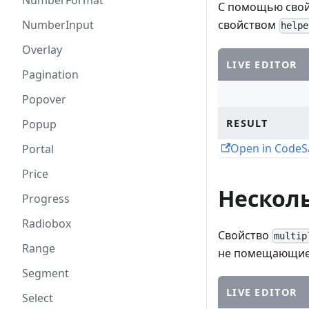
NumberFormat
С помощью сво
NumberInput
свойством
helpe
Overlay
LIVE EDITOR
Pagination
Popover
RESULT
Popup
Open in Code
Portal
Price
Нескол
Progress
Radiobox
Свойство
multip
Range
не помещающиес
Segment
LIVE EDITOR
Select