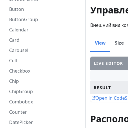
Управл
Button
ButtonGroup
Внешний вид ко
Calendar
Card
View
Size
Carousel
Cell
LIVE EDITOR
Checkbox
Chip
RESULT
ChipGroup
Open in Code
Combobox
Counter
Распол
DatePicker