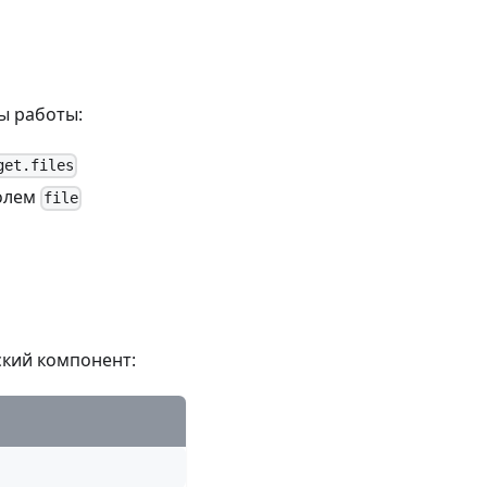
ы работы:
get.files
олем
file
ский компонент: