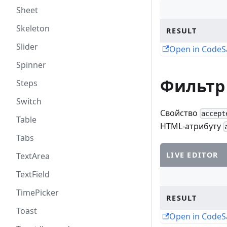
Sheet
Skeleton
RESULT
Slider
Open in Code
Spinner
Фильтр
Steps
Switch
Свойство
accept
Table
HTML-атрибуту
Tabs
LIVE EDITOR
TextArea
TextField
TimePicker
RESULT
Toast
Open in Code