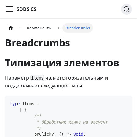
SDDS CS
Компоненты
Breadcrumbs
Breadcrumbs
Типизация элементов
Параметр
является обязательным и
items
поддерживает следующие типы:
type
Items
=
|
{
/**
           * Обработчик клика на элемент
           */
          onClick
?
:
(
)
=>
void
;