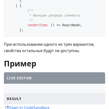
}
|
{
/**
           * Функция рендера элемента
           */
renderItem
:
(
)
=>
ReactNode
;
}
;
При использовании одного из трёх вариантов,
свойства остальных будут не доступны.
Пример
LIVE EDITOR
RESULT
Open in CodeSandbox