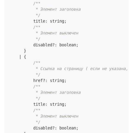
/**
           * Элемент заголовка
           */
          title
:
string
;
/**
           * Элемент выключен
           */
          disabled
?
:
boolean
;
}
|
{
/**
           * Ссылка на страницу ( если не указана, т
           */
          href
?
:
string
;
/**
           * Элемент заголовка
           */
          title
:
string
;
/**
           * Элемент выключен
           */
          disabled
?
:
boolean
;