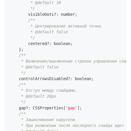
         * @default 10
         */
        visibleDots
?
:
number
;
/**
         * Центрирование активной точки.
         * @default false
         */
        centered
?
:
boolean
;
}
;
/**
     * Включение/выключение стрелок управления слайд
     * @default false
     */
    controlArrowsDisabled
?
:
boolean
;
/**
     * Отступ между слайдами.
     * @default 20px
     */
    gap
?
:
CSSProperties
[
'gap'
]
;
/**
     * Зацикливание карусели.
     * При включении после последнего слайда идет пе