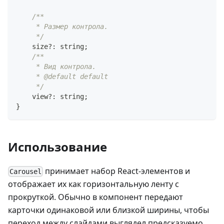
/**
     * Размер контрола.
     */
    size
?
:
string
;
/**
     * Вид контрола.
     * @default default
     */
    view
?
:
string
;
}
Использование
принимает набор React-элементов и
Carousel
отображает их как горизонтальную ленту с
прокруткой. Обычно в компонент передают
карточки одинаковой или близкой ширины, чтобы
переход между слайдами выглядел предсказуемо.