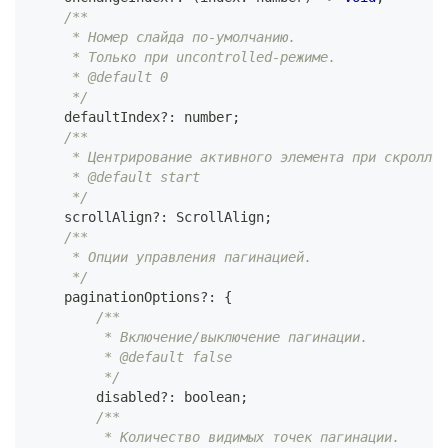
/**
     * Номер слайда по-умолчанию.
     * Только при uncontrolled-режиме.
     * @default 0
     */
    defaultIndex
?
:
number
;
/**
     * Центрирование активного элемента при скролле.
     * @default start
     */
    scrollAlign
?
:
ScrollAlign
;
/**
     * Опции управления пагинацией.
     */
    paginationOptions
?
:
{
/**
         * Включение/выключение пагинации.
         * @default false
         */
        disabled
?
:
boolean
;
/**
         * Количество видимых точек пагинации.