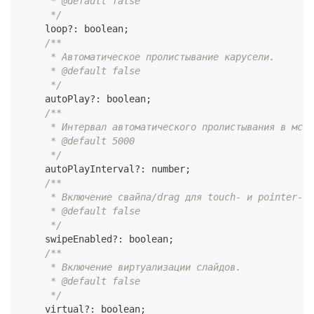
     * @default false
     */
    loop
?
:
boolean
;
/**
     * Автоматическое пролистывание карусели.
     * @default false
     */
    autoPlay
?
:
boolean
;
/**
     * Интервал автоматического пролистывания в мс.
     * @default 5000
     */
    autoPlayInterval
?
:
number
;
/**
     * Включение свайпа/drag для touch- и pointer-ус
     * @default false
     */
    swipeEnabled
?
:
boolean
;
/**
     * Включение виртуализации слайдов.
     * @default false
     */
    virtual
?
:
boolean
;