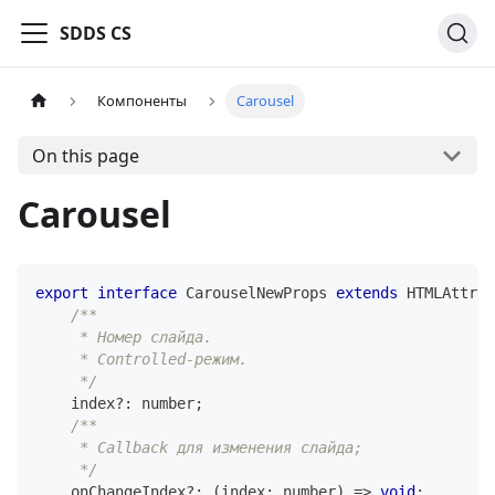
SDDS CS
Компоненты
Carousel
On this page
Carousel
export
interface
CarouselNewProps
extends
HTMLAttrib
/**
     * Номер слайда.
     * Controlled-режим.
     */
    index
?
:
number
;
/**
     * Callback для изменения слайда;
     */
    onChangeIndex
?
:
(
index
:
number
)
=>
void
;