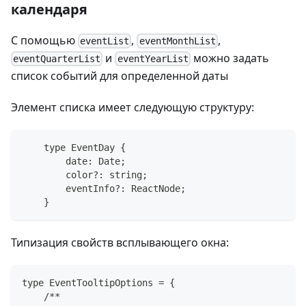
календаря
С помощью
,
,
eventList
eventMonthList
и
можно задать
eventQuarterList
eventYearList
список событий для определенной даты
Элемент списка имеет следующую структуру:
    type EventDay {
        date: Date;
        color?: string;
        eventInfo?: ReactNode;
    }
Типизация свойств всплывающего окна:
type EventTooltipOptions = {
    /**