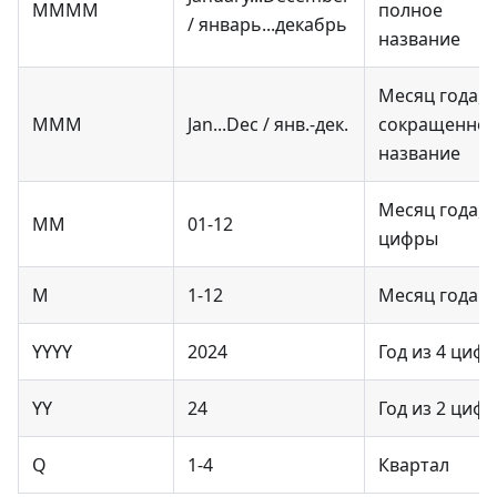
MMMM
полное
/ январь...декабрь
название
Месяц года,
MMM
Jan...Dec / янв.-дек.
сокращенно
название
Месяц года, 2
MM
01-12
цифры
M
1-12
Месяц года
YYYY
2024
Год из 4 цифр
YY
24
Год из 2 цифр
Q
1-4
Квартал