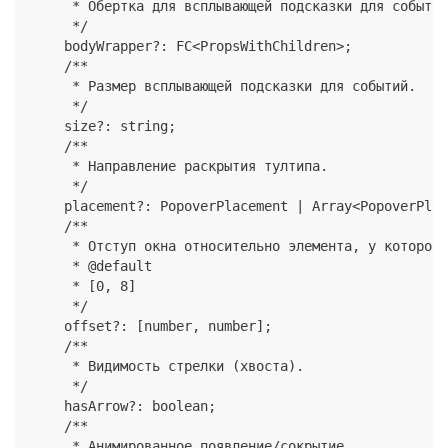
     * Обертка для всплывающей подсказки для событий
     */
    bodyWrapper?: FC<PropsWithChildren>;
    /**
     * Размер всплывающей подсказки для событий.
     */
    size?: string;
    /**
     * Направление раскрытия тултипа.
     */
    placement?: PopoverPlacement | Array<PopoverPlac
    /**
     * Отступ окна относительно элемента, у которого
     * @default
     * [0, 8]
     */
    offset?: [number, number];
    /**
     * Видимость стрелки (хвоста).
     */
    hasArrow?: boolean;
    /**
     * Анимированное появление/сокрытие.