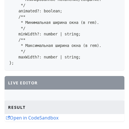
     */
    animated?: boolean;
    /**
     * Минимальная ширина окна (в rem).
     */
    minWidth?: number | string;
    /**
     * Максимальная ширина окна (в rem).
     */
    maxWidth?: number | string;
};
LIVE EDITOR
RESULT
Open in CodeSandbox