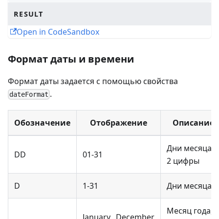
RESULT
Open in CodeSandbox
Формат даты и времени
Формат даты задается с помощью свойства
.
dateFormat
Обозначение
Отображение
Описание
Дни месяца,
DD
01-31
2 цифры
D
1-31
Дни месяца
Месяц года,
January...December