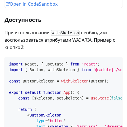
Open in CodeSandbox
Доступность
При использовании
необходимо
withSkeleton
воспользоваться атрибутами WAI ARIA. Пример с
кнопкой:
import
React
,
{
 useState 
}
from
'react'
;
import
{
Button
,
 withSkeleton 
}
from
'@salutejs/sdd
const
ButtonSkeleton
=
withSkeleton
(
Button
)
;
export
default
function
App
(
)
{
const
[
skeleton
,
 setSkeleton
]
=
useState
(
false
)
;
return
(
<
ButtonSkeleton
type
=
"
button
"
text
=
{
skeleton 
?
'Загрузка'
:
'Нажмите'
}