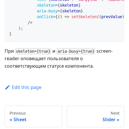
skeleton
=
{
skeleton
}
aria-busy
=
{
skeleton
}
onClick
=
{
(
)
=>
setSkeleton
(
(
prevValue
)
=
/>
)
;
}
При
и
screen-
skeleton={true}
aria-busy={true}
reader оповещает пользователя о
соответствующем статусе компонента.
Edit this page
Previous
Next
Sheet
Slider