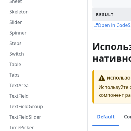
Sheet
Skeleton
RESULT
Slider
Open in Code
Spinner
Steps
Использ
Switch
нативн
Table
Tabs
ИСПОЛЬЗО
TextArea
Используйте 
компонент ра
TextField
TextFieldGroup
Default
Co
TextFieldSlider
TimePicker