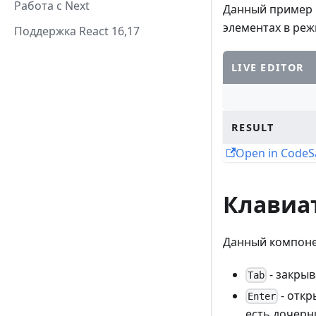
Работа с Next
Данный пример 
элементах в ре
Поддержка React 16,17
LIVE EDITOR
RESULT
Open in Code
Клавиа
Данный компоне
- закрыв
Tab
- откр
Enter
есть дочерн