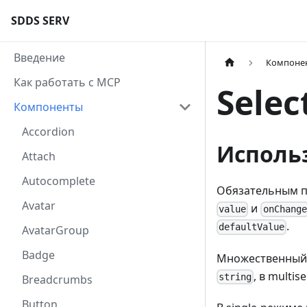
SDDS SERV
Введение
Компоне
Как работать с MCP
Selec
Компоненты
Accordion
Исполь
Attach
Autocomplete
Обязательным п
Avatar
и
value
onChange
.
defaultValue
AvatarGroup
Badge
Множественный 
, в multi
string
Breadcrumbs
Button