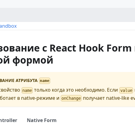
Sandbox
ование с React Hook Form
ой формой
ВАНИЕ АТРИБУТА
name
свойство
только когда это необходимо. Если
name
value
ботает в native-режиме и
получает native-like e
onChange
ntroller
Native Form