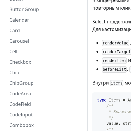
В single-режим
повторным клико
ButtonGroup
Calendar
Select поддержи
Для кастомизаци
Card
Carousel
renderValue
Cell
renderTarget
renderItem
Checkbox
,
beforeList
Chip
Внутри
мо
ChipGroup
items
CodeArea
type
Items
=
A
CodeField
/**
     * Значени
CodeInput
     */
    value
:
str
Combobox
/**