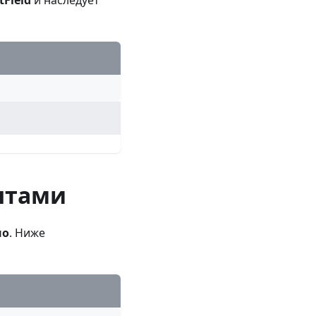
ентами
но
. Ниже