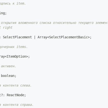
одпись к item.
ing
;
 открытия вложенного списка относительно текущего элемен
t right
:
SelectPlacement
|
Array
<
SelectPlacementBasic
>
;
дочерних items.
ray
<
ItemOption
>
;
 активен.
boolean
;
я контента слева.
t
?
:
ReactNode
;
я контента справа.