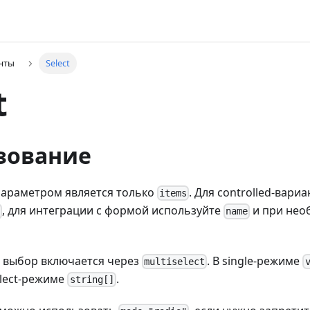
нты
Select
t
зование
араметром является только
. Для controlled-вари
items
, для интеграции с формой используйте
и при нео
name
выбор включается через
. В single-режиме
multiselect
select-режиме
.
string[]