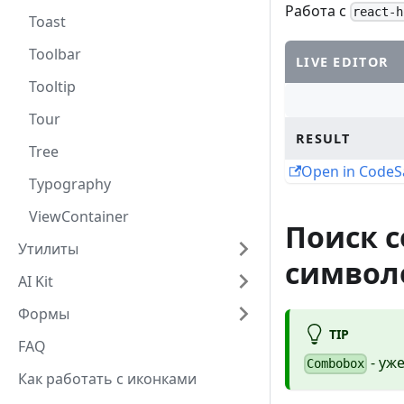
Работа с
react-h
Toast
Toolbar
LIVE EDITOR
Tooltip
Tour
RESULT
Tree
Open in Code
Typography
ViewContainer
Поиск 
Утилиты
символ
AI Kit
Формы
TIP
FAQ
- уж
Combobox
Как работать с иконками