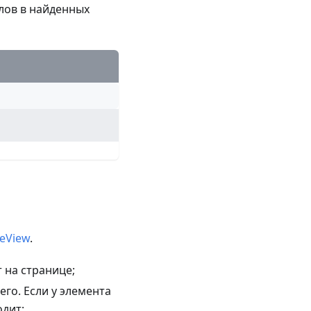
лов в найденных
eeView
.
 на странице;
его. Если у элемента
одит;