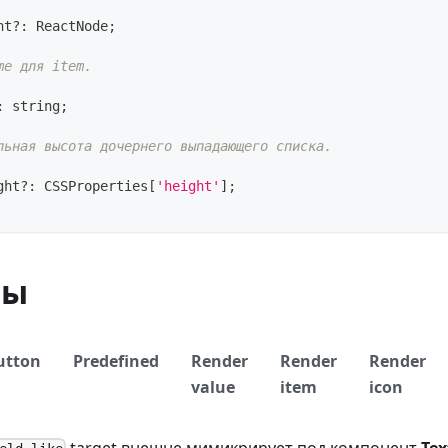
ht
?
:
ReactNode
;
me для item.
:
string
;
льная высота дочернего выпадающего списка.
ght
?
:
CSSProperties
[
'height'
]
;
ры
utton
Predefined
Render
Render
Render
value
item
icon
target внешне мимикрирует под компонент
Tex