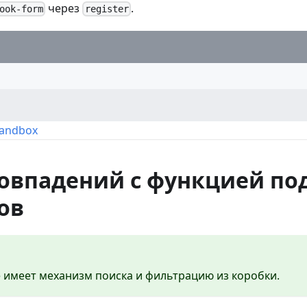
через
.
ook-form
register
Sandbox
совпадений с функцией по
ов
е имеет механизм поиска и фильтрацию из коробки.