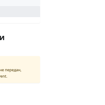
 и
не передан,
vent.