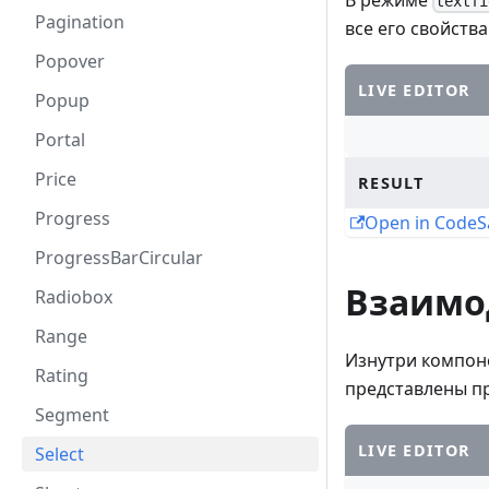
textfi
Pagination
все его свойства
Popover
LIVE EDITOR
Popup
Portal
Price
RESULT
Progress
Open in Code
ProgressBarCircular
Взаимод
Radiobox
Range
Изнутри компон
Rating
представлены п
Segment
LIVE EDITOR
Select