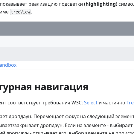
показывает реализацию подсветки (
highlighting
) симво
жиме
.
treeView
Sandbox
турная навигация
нт соответствует требования W3C:
Select
и частично
Tr
ает дропдаун. Перемещает фокус на следующий элемент
ывает/закрывает дропдаун. Если на элементе - выбирает 
ий дропдаун - открывает его, выбор элемента не происх