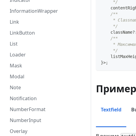
Indicator
     */
    contentRig
InformationWrapper
/**
     * Classna
Link
     */
LinkButton
    className
?
/**
List
     * Максима
     */
Loader
    listMaxHei
}
>
;
Mask
Modal
Приме
Note
Notification
NumberFormat
Textfield
B
NumberInput
Overlay
В режиме