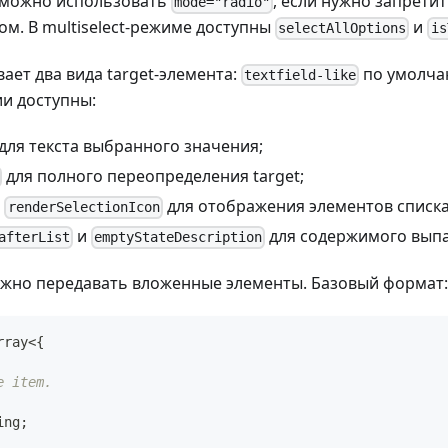
е можно использовать
, если нужно запрети
mode="radio"
м. В multiselect-режиме доступны
и
selectAllOptions
is
вает два вида target-элемента:
по умолча
textfield-like
и доступны:
для текста выбранного значения;
для полного переопределения target;
и
для отображения элементов списка
renderSelectionIcon
и
для содержимого выпа
afterList
emptyStateDescription
жно передавать вложенные элементы. Базовый формат
rray
<
{
е item.
ing
;