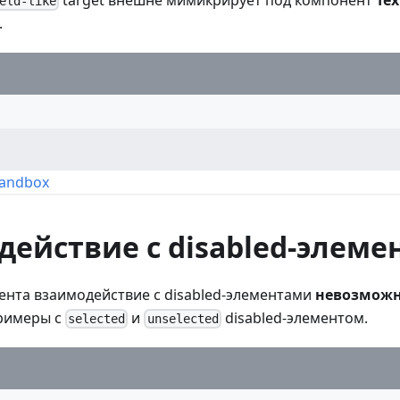
eld-like
.
Sandbox
ействие с disabled-элем
ента взаимодействие с disabled-элементами
невозмож
римеры с
и
disabled-элементом.
selected
unselected