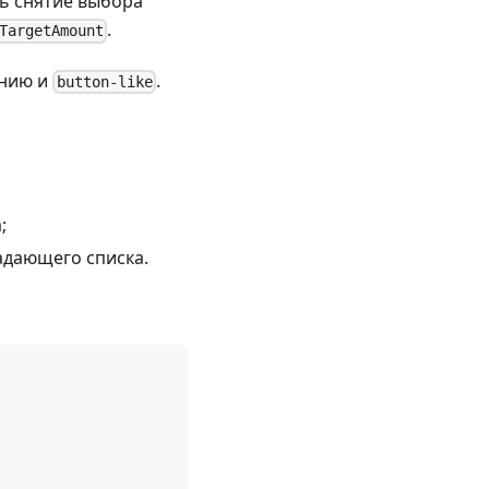
ть снятие выбора
.
TargetAmount
нию и
.
button-like
;
дающего списка.
: