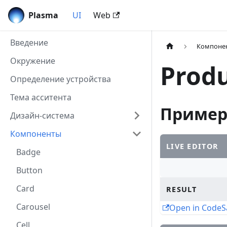
Plasma
UI
Web
Введение
Компоне
Окружение
Prod
Определение устройства
Тема асситента
Приме
Дизайн-система
Компоненты
LIVE EDITOR
Badge
Button
Card
RESULT
Carousel
Open in Code
Cell