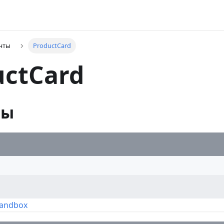
нты
ProductCard
uctCard
ры
Sandbox