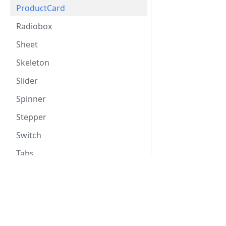
ProductCard
Radiobox
Sheet
Skeleton
Slider
Spinner
Stepper
Switch
Tabs
TextArea
Документация
TextBox
Plasma UI
TextField
Plasma Web