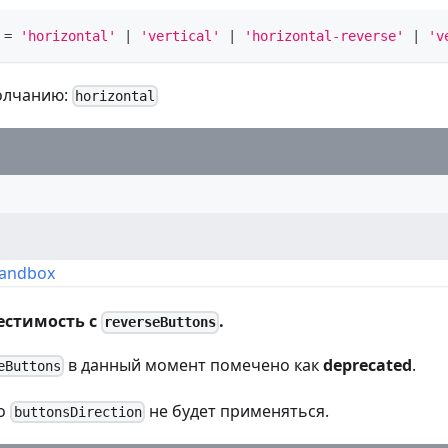
=
'horizontal'
|
'vertical'
|
'horizontal-reverse'
|
'v
олчанию:
horizontal
Sandbox
естимость с
.
reverseButtons
в данный момент помечено как
deprecated
.
eButtons
то
не будет применяться.
buttonsDirection