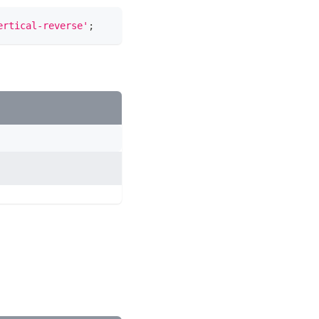
ertical-reverse'
;