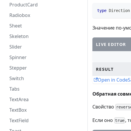
ProductCard
type
Direction
Radiobox
Sheet
Значение по-ум
Skeleton
LIVE EDITOR
Slider
Spinner
Stepper
RESULT
Switch
Open in Code
Tabs
Обратная совм
TextArea
Свойство
revers
TextBox
Если оно
, 
TextField
true