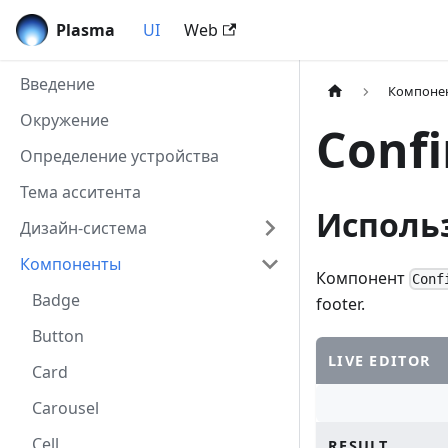
Plasma
UI
Web
Введение
Компоне
Окружение
Conf
Определение устройства
Тема асситента
Исполь
Дизайн-система
Компоненты
Компонент
Conf
Badge
footer.
Button
LIVE EDITOR
Card
Carousel
Cell
RESULT