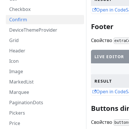
Checkbox
Open in Code
Confirm
Footer
DeviceThemeProvider
Grid
Свойство
extraC
Header
LIVE EDITOR
Icon
Image
RESULT
MarkedList
Open in Code
Marquee
PaginationDots
Buttons di
Pickers
Свойство
Price
button