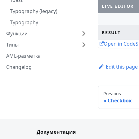
Toast
LIVE EDITOR
Typography (legacy)
Typography
RESULT
Функции
Open in Code
Типы
AML-разметка
Edit this page
Changelog
Previous
Checkbox
Документация