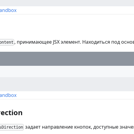
Sandbox
, принимающее JSX элемент. Находиться под осн
ontent
Sandbox
rection
задает направление кнопок, доступные значе
sDirection