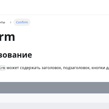
нты
Confirm
irm
зование
может содержать заголовок, подзаголовок, кнопки 
irm