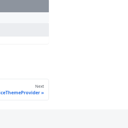
Next
iceThemeProvider