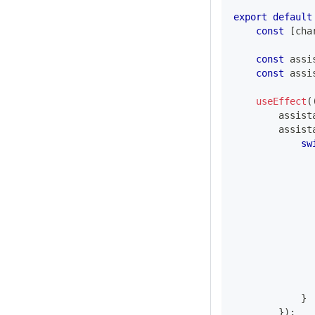
export
default
const
[
cha
const
 assi
const
 assi
useEffect
(
        assist
        assist
sw
}
}
)
;