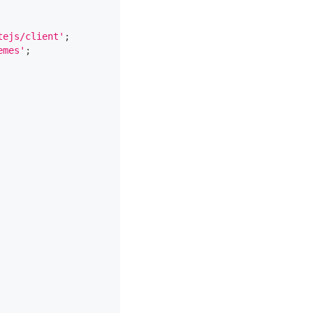
tejs/client'
;
emes'
;