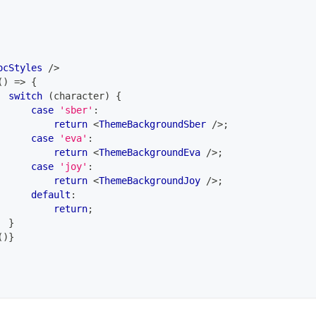
ocStyles
/>
(
)
=>
{
switch
(
character
)
{
case
'sber'
:
return
<
ThemeBackgroundSber
/>
;
case
'eva'
:
return
<
ThemeBackgroundEva
/>
;
case
'joy'
:
return
<
ThemeBackgroundJoy
/>
;
default
:
return
;
}
(
)
}