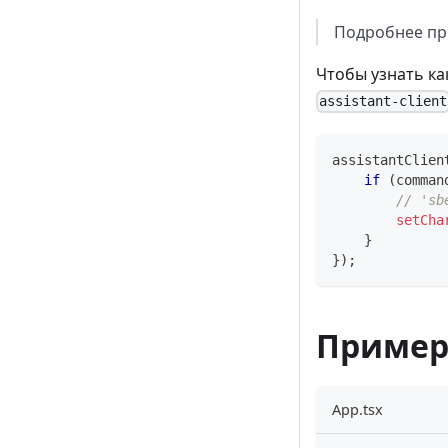
Подробнее пр
Чтобы узнать к
assistant-client
assistantClien
if
(
comman
// 'sb
setCha
}
}
)
;
Пример
App.tsx