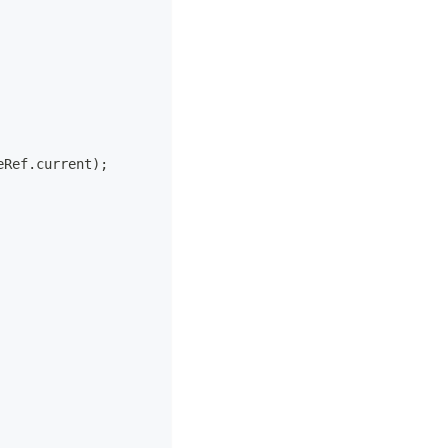
eRef
.
current
)
;