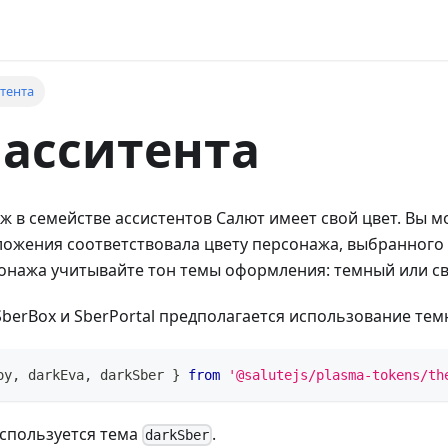
итента
 асситента
 в семействе ассистентов Салют имеет свой цвет. Вы м
ложения соответствовала цвету персонажа, выбранного
онажа учитывайте тон темы оформления: темный или св
SberBox и SberPortal предполагается использование тем
oy
,
 darkEva
,
 darkSber 
}
from
'@salutejs/plasma-tokens/th
спользуется тема
.
darkSber