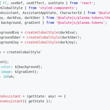
{
FC
,
 useRef
,
 useEffect
,
 useState 
}
from
'react'
;
eGlobalStyle 
}
from
'styled-components'
;
eAssistant
,
AssistantAppState
,
CharacterId
}
from
'@salu
oy
,
 darkEva
,
 darkSber 
}
from
'@salutejs/plasma-tokens/th
 background
,
 gradient 
}
from
'@salutejs/plasma-tokens'
;
kgroundEva
=
createGlobalStyle
(
darkEva
)
;
kgroundSber
=
createGlobalStyle
(
darkSber
)
;
kgroundJoy
=
createGlobalStyle
(
darkJoy
)
;
s
=
 createGlobalStyle
`
ext
}
;
-color
:
${
background
}
;
-image
:
${
gradient
}
;
:
100
vh
;
zeAssistant
=
(
getState
:
any
)
=>
{
ateAssistant
(
{
 getState 
}
)
;