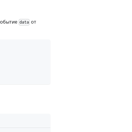
 событие
от
data