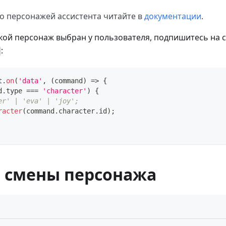
о персонажей ассистента читайте в
документации
.
акой персонаж выбран у пользователя, подпишитесь на
:
t
.
on
(
'data'
,
(
command
)
=>
{
d
.
type
===
'character'
)
{
er' | 'eva' | 'joy';
racter
(
command
.
character
.
id
)
;
 смены персонажа