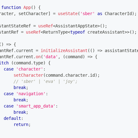
function
App
(
)
{
racter
,
 setCharacter
]
=
useState
(
'sber'
as
CharacterId
)
;
stantStateRef 
=
useRef
<
AssistantAppState
>
(
)
;
stantRef 
=
useRef
<
ReturnType
<
typeof
 createAssistant
>>
(
)
;
(
)
=>
{
antRef
.
current
=
initializeAssistant
(
(
)
=>
 assistantStat
antRef
.
current
.
on
(
'data'
,
(
command
)
=>
{
itch
(
command
.
type
)
{
case
'character'
:
setCharacter
(
command
.
character
.
id
)
;
// 'sber' | 'eva' | 'joy';
break
;
case
'navigation'
:
break
;
case
'smart_app_data'
:
break
;
default
:
return
;