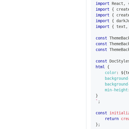
import
React
,
import
{
 creat
import
{
 creat
import
{
 darkJ
import
{
 text
,
const
ThemeBac
const
ThemeBac
const
ThemeBac
const
DocStyle
html
{
color
:
${
t
background
background
min-height
}
`
;
const
initiali
return
cre
}
;