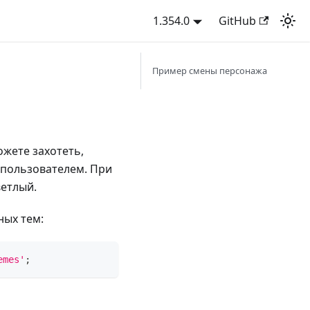
1.354.0
GitHub
Пример смены персонажа
ожете захотеть,
 пользователем. При
етлый.
ных тем:
emes'
;