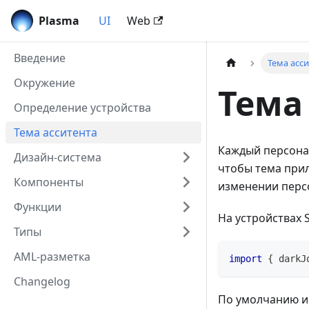
Plasma
UI
Web
Введение
Тема асс
Окружение
Тема
Определение устройства
Тема асситента
Каждый персонаж
Дизайн-система
чтобы тема при
Компоненты
изменении перс
Функции
На устройствах 
Типы
AML-разметка
import
{
 darkJ
Changelog
По умолчанию и