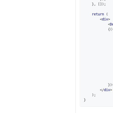
}
,
[
]
)
;
return
(
<
div
>
<
D
{
(
}
)
</
div
>
)
;
}