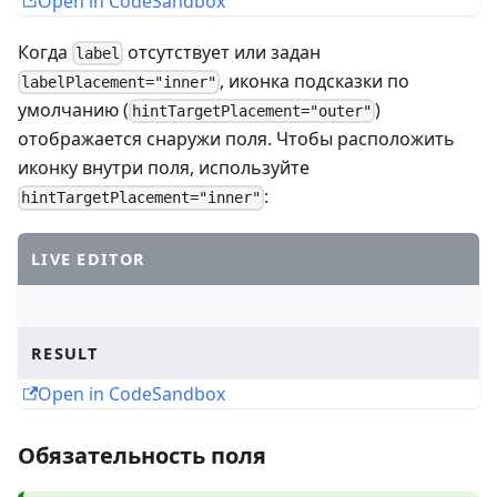
Open in CodeSandbox
Когда
отсутствует или задан
label
, иконка подсказки по
labelPlacement="inner"
умолчанию (
)
hintTargetPlacement="outer"
отображается снаружи поля. Чтобы расположить
иконку внутри поля, используйте
:
hintTargetPlacement="inner"
LIVE EDITOR
RESULT
Open in CodeSandbox
Обязательность поля