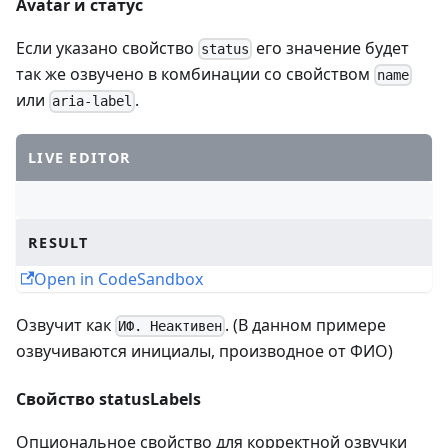
Avatar и статус
Если указано свойство
его значение будет
status
так же озвучено в комбинации со свойством
name
или
.
aria-label
LIVE EDITOR
RESULT
Open in CodeSandbox
Озвучит как
. (В данном примере
ИФ. Неактивен
озвучиваются инициалы, производное от ФИО)
Свойство statusLabels
Опциональное свойство для корректной озвучки