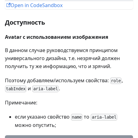
Open in CodeSandbox
Доступность
Avatar c использованием изображения
В данном случае руководствуемся принципом
универсального дизайна, т.е. незрячий должен
получить ту же информацию, что и зрячий.
Поэтому добавляем/используем свойства:
,
role
и
.
tabIndex
aria-label
Примечание:
если указано свойство
то
name
aria-label
можно опустить;