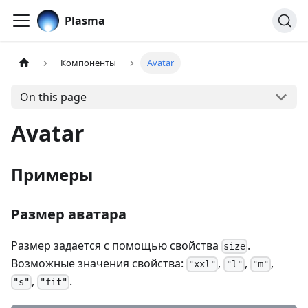
Plasma
Компоненты
Avatar
On this page
Avatar
Примеры
Размер аватара
Размер задается с помощью свойства
.
size
Возможные значения свойства:
,
,
,
"xxl"
"l"
"m"
,
.
"s"
"fit"