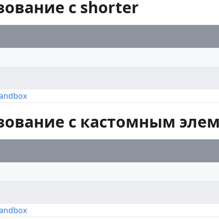
ование с shorter
Sandbox
зование с кастомным эле
Sandbox