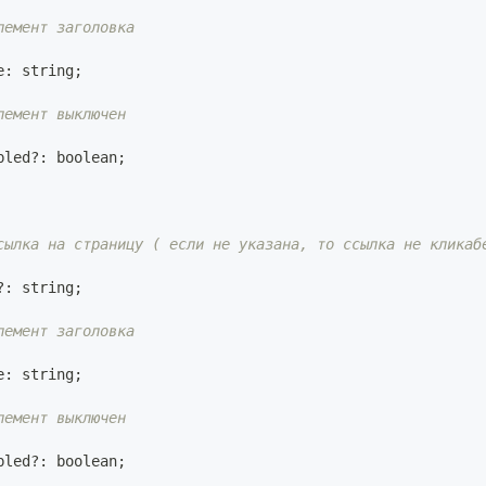
лемент заголовка
e
:
string
;
лемент выключен
bled
?
:
boolean
;
сылка на страницу ( если не указана, то ссылка не кликаб
?
:
string
;
лемент заголовка
e
:
string
;
лемент выключен
bled
?
:
boolean
;