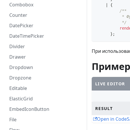
Combobox
|
{
/**
Counter
           * Ф
           */
DatePicker
rend
}
;
DateTimePicker
Divider
При использован
Drawer
Приме
Dropdown
Dropzone
LIVE EDITOR
Editable
ElasticGrid
RESULT
EmbedIconButton
Open in Code
File