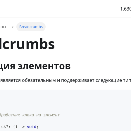
1.63
нты
Breadcrumbs
dcrumbs
ция элементов
является обязательным и поддерживает следующие тип
бработчик клика на элемент
ick
?
:
(
)
=>
void
;