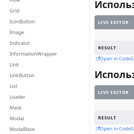
Flow
Использ
Grid
IconButton
LIVE EDITOR
Image
Indicator
RESULT
InformationWrapper
Open in Code
Link
Исполь
LinkButton
List
LIVE EDITOR
Loader
Mask
RESULT
Modal
Open in Code
ModalBase