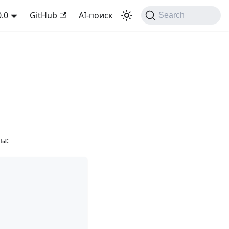
0.0
GitHub
AI-поиск
Search
ы: