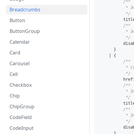
/**
           * Э
Breadcrumbs
           */
Button
          titl
/**
ButtonGroup
           * Э
           */
Calendar
          disa
}
Card
|
{
/**
Carousel
           * С
Cell
           */
          href
Checkbox
/**
           * Э
Chip
           */
          titl
ChipGroup
/**
           * Э
CodeField
           */
CodeInput
          disa
}