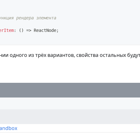
ункция рендера элемента
erItem
:
(
)
=>
ReactNode
;
ии одного из трёх вариантов, свойства остальных будут
р
Sandbox