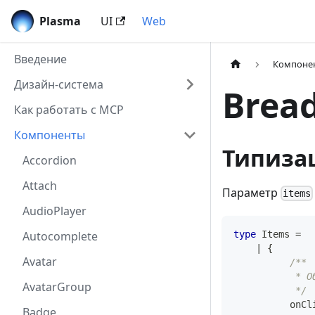
Plasma
UI
Web
Введение
Компоне
Дизайн-система
Brea
Как работать с MCP
Компоненты
Типиза
Accordion
Attach
Параметр
items
AudioPlayer
Autocomplete
type
Items
=
|
{
Avatar
/**
           * О
AvatarGroup
           */
          onCl
Badge