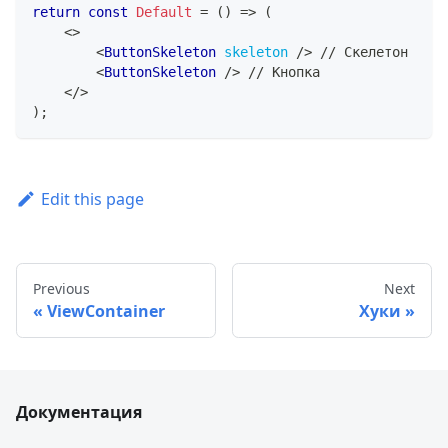
return
const
Default
=
(
)
=>
(
<
>
<
ButtonSkeleton
skeleton
/>
 // Скелетон
<
ButtonSkeleton
/>
 // Кнопка
</
>
)
;
Edit this page
Previous
Next
ViewContainer
Хуки
Документация