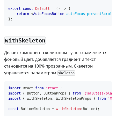
export
const
Default
=
(
)
=>
{
return
<
AutoFocusButton
autoFocus
preventScroll
=
}
;
withSkeleton
Делает компонент скелетоном - у него заменяется
фоновый цвет, добавляется градиент и текст
становится на 100% прозрачным. Скелетон
управляется параметром
.
skeleton
import
React
from
'react'
;
import
{
Button
,
ButtonProps
}
from
'@salutejs/plasm
import
{
 withSkeleton
,
WithSkeletonProps
}
from
'@sa
const
ButtonSkeleton
=
withSkeleton
(
Button
)
;