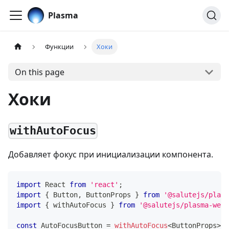
Plasma
Функции
Хоки
On this page
Хоки
withAutoFocus
Добавляет фокус при инициализации компонента.
import
React
from
'react'
;
import
{
Button
,
ButtonProps
}
from
'@salutejs/plasm
import
{
 withAutoFocus 
}
from
'@salutejs/plasma-web'
const
AutoFocusButton
=
withAutoFocus
<
ButtonProps
>
(
B