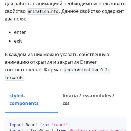
Для работы с анимацией необходимо использовать
свойство
. Данное свойство содержит
animationInfo
два поля:
enter
exit
В каждом из них можно указать собственную
анимацию открытия и закрытия Drawer
соответственно. Формат:
enterAnimation 0.2s
forwards
styled-
linaria / css-modules /
components
css
import
React
from
'react'
;
import
{
IconDone
}
from
'@salutejs/plasma-icons'
;