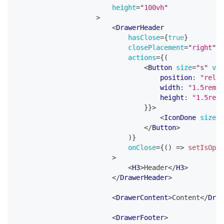
height
=
"
100vh
"
>
<
DrawerHeader
hasClose
=
{
true
}
closePlacement
=
"
right
"
actions
=
{
(
<
Button
size
=
"
s
"
vie
                                    position
:
"relat
                                    width
:
"1.5rem"
,
                                    height
:
"1.5rem"
}
}
>
<
IconDone
size
=
"
</
Button
>
)
}
onClose
=
{
(
)
=>
setIsOpen
>
<
H3
>
Header
</
H3
>
</
DrawerHeader
>
<
DrawerContent
>
Content
</
Draw
<
DrawerFooter
>