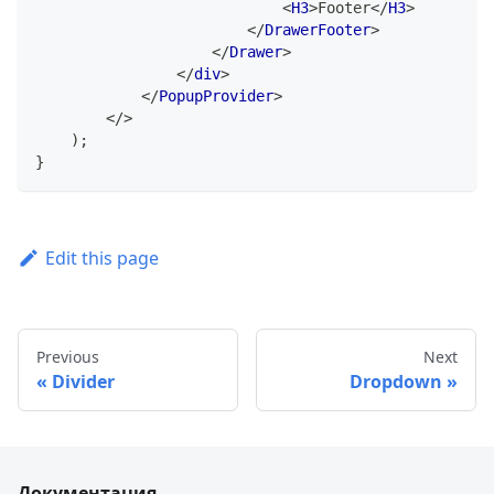
<
H3
>
Footer
</
H3
>
</
DrawerFooter
>
</
Drawer
>
</
div
>
</
PopupProvider
>
</
>
)
;
}
Edit this page
Previous
Next
Divider
Dropdown
Документация