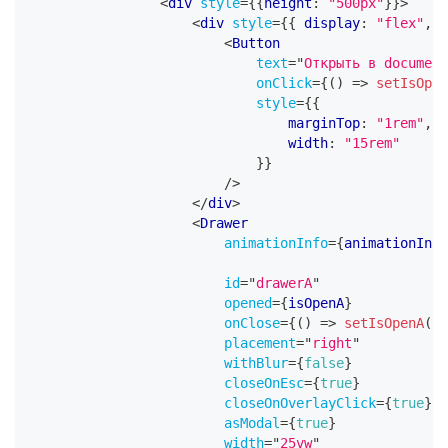
<
div
style
=
{
{
height
:
"500px"
}
}
>
<
div
style
=
{
{
 display
:
"flex"
,
 f
<
Button
text
=
"
Открыть в document
onClick
=
{
(
)
=>
setIsOpen
style
=
{
{
                                marginTop
:
"1rem"
,
                                width
:
"15rem"
}
}
/>
</
div
>
<
Drawer
animationInfo
=
{
animationInfo
id
=
"
drawerA
"
opened
=
{
isOpenA
}
onClose
=
{
(
)
=>
setIsOpenA
(
fa
placement
=
"
right
"
withBlur
=
{
false
}
closeOnEsc
=
{
true
}
closeOnOverlayClick
=
{
true
}
asModal
=
{
true
}
width
=
"
25vw
"