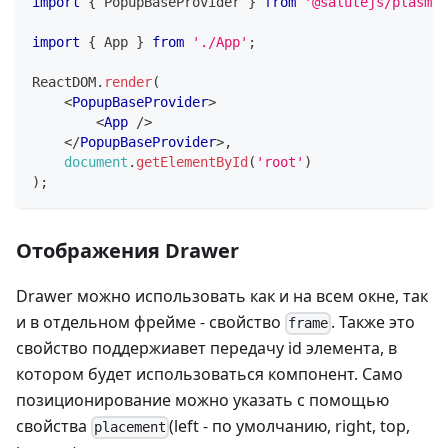
import
{
PopupBaseProvider
}
from
'@salutejs/plasma-
import
{
App
}
from
'./App'
;
ReactDOM
.
render
(
<
PopupBaseProvider
>
<
App
/>
</
PopupBaseProvider
>
,
document
.
getElementById
(
'root'
)
)
;
Отображения Drawer
Drawer можно использовать как и на всем окне, так
и в отдельном фрейме - свойство
. Также это
frame
свойство поддержиавет передачу id элемента, в
котором будет использоваться компонент. Само
позиционирование можно указать с помощью
свойства
(left - по умолчанию, right, top,
placement