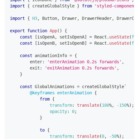
import
{
 createGlobalStyle 
}
from
'styled-components
import
{
H3
,
Button
,
Drawer
,
DrawerHeader
,
DrawerCon
export
function
App
(
)
{
const
[
isOpenA
,
 setIsOpenA
]
=
React
.
useState
(
fal
const
[
isOpenB
,
 setIsOpenB
]
=
React
.
useState
(
fal
const
 animationInfo 
=
{
        enter
:
'enterAnimation 0.2s forwards'
,
        exit
:
'exitAnimation 0.2s forwards'
,
}
const
GlobalAnimations
=
 createGlobalStyle
`
@keyframes
 enterAnimation
{
from
{
transform
:
translate
(
100
%
,
-150
%
)
;
opacity
:
0
;
}
to
{
transform
:
translate
(
0
,
-50
%
)
;