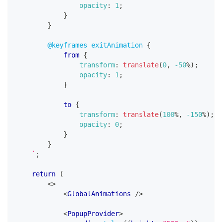
opacity
:
1
;
}
}
@keyframes
 exitAnimation
{
from
{
transform
:
translate
(
0
,
-50
%
)
;
opacity
:
1
;
}
to
{
transform
:
translate
(
100
%
,
-150
%
)
;
opacity
:
0
;
}
}
`
;
return
(
<
>
<
GlobalAnimations
/>
<
PopupProvider
>