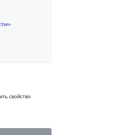
tton
>
ить свойство