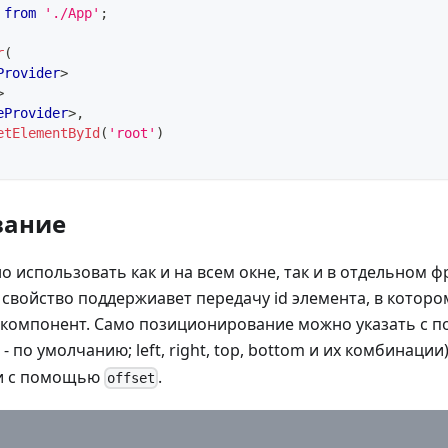
from
'./App'
;
r
(
Provider
>
>
eProvider
>
,
etElementById
(
'root'
)
вание
 использовать как и на всем окне, так и в отдельном ф
о свойство поддержиавет передачу id элемента, в которо
 компонент. Само позиционирование можно указать с 
r - по умолчанию; left, right, top, bottom и их комбинаци
ки с помощью
.
offset