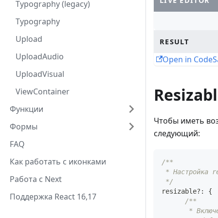
LIVE EDITOR
Typography (legacy)
Typography
Upload
RESULT
UploadAudio
Open in Code
UploadVisual
Resizab
ViewContainer
Функции
Чтобы иметь во
Формы
следующий:
FAQ
Как работать с иконками
/**
 * Настройка r
Работа с Next
 */
resizable
?
:
{
Поддержка React 16,17
/**
       * Включ