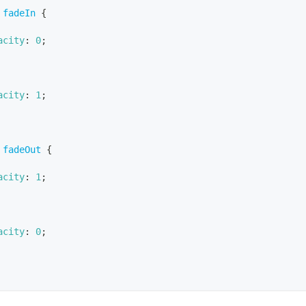
 fadeIn
{
acity
:
0
;
acity
:
1
;
 fadeOut
{
acity
:
1
;
acity
:
0
;