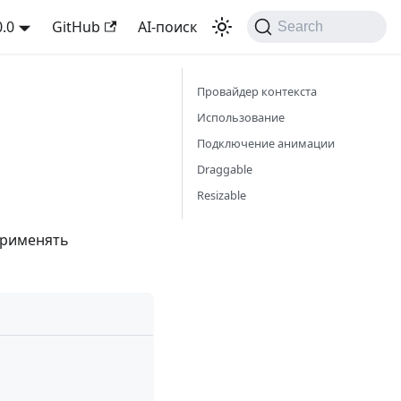
0.0
GitHub
AI-поиск
Search
Провайдер контекста
Использование
Подключение анимации
Draggable
Resizable
 применять