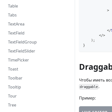
Table
>
Tabs
TextArea
</
TextField
</
>
)
;
TextFieldGroup
}
TextFieldSlider
TimePicker
Draggab
Toast
Toolbar
Чтобы иметь во
.
Tooltip
draggable
Tour
Пример:
Tree