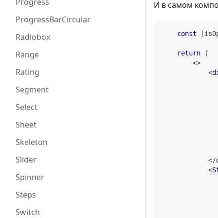
Progress
И в самом компо
ProgressBarCircular
const
[
isO
Radiobox
return
(
Range
<
>
Rating
<
d
Segment
              
Select
              
Sheet
Skeleton
Slider
</
<
S
Spinner
Steps
Switch