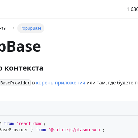
1.63
нты
PopupBase
pBase
 контекста
в
корень приложения
или там, где будете
pBaseProvider
M
from
'react-dom'
;
BaseProvider
}
from
'@salutejs/plasma-web'
;