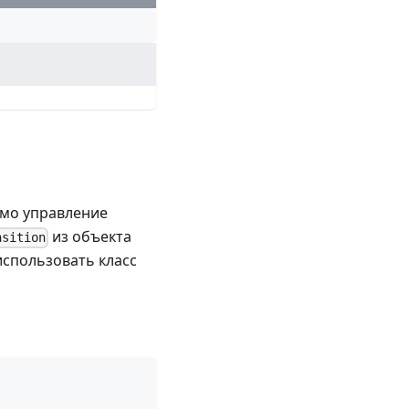
амо управление
из объекта
nsition
использовать класс