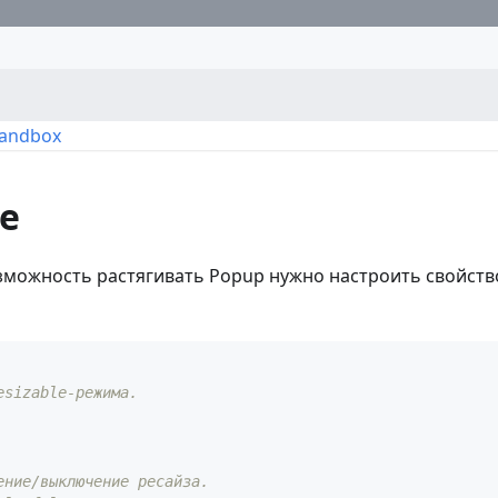
Sandbox
le
зможность растягивать Popup нужно настроить свойст
esizable-режима.
ение/выключение ресайза.