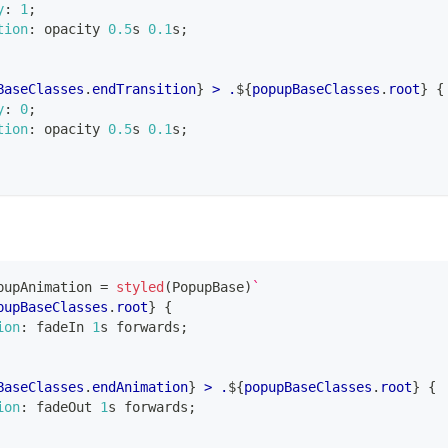
y
:
1
;
tion
:
 opacity 
0.5
s
0.1
s
;
BaseClasses
.
endTransition
}
>
.
${
popupBaseClasses
.
root
}
{
y
:
0
;
tion
:
 opacity 
0.5
s
0.1
s
;
pupAnimation
=
styled
(
PopupBase
)
`
pupBaseClasses
.
root
}
{
ion
:
 fadeIn 
1
s
 forwards
;
BaseClasses
.
endAnimation
}
>
.
${
popupBaseClasses
.
root
}
{
ion
:
 fadeOut 
1
s
 forwards
;