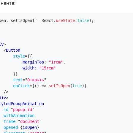
ненте:
pen
,
 setIsOpen
]
=
React
.
useState
(
false
)
;
iv
>
<
Button
style
=
{
{
          marginTop
:
"1rem"
,
          width
:
"15rem"
}
}
text
=
"
Открыть
"
onClick
=
{
(
)
=>
setIsOpen
(
true
)
}
/>
div
>
tyledPopupAnimation
id
=
"
popup-id
"
withAnimation
frame
=
"
document
"
opened
=
{
isOpen
}