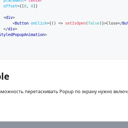
placement
=
"
center
"
offset
=
{
[
0
,
0
]
}
<
div
>
<
Button
onClick
=
{
(
)
=>
setIsOpen
(
false
)
}
>
Close
</
Bu
</
div
>
StyledPopupAnimation
>
le
зможность перетаскивать Popup по экрану нужно включ