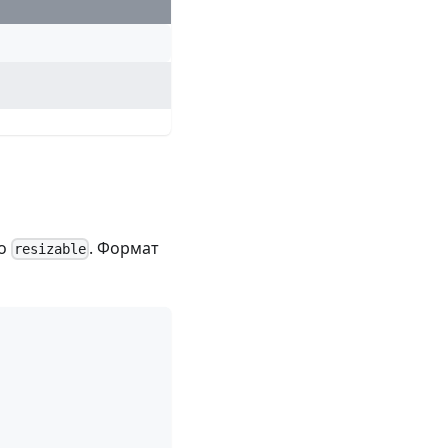
во
. Формат
resizable