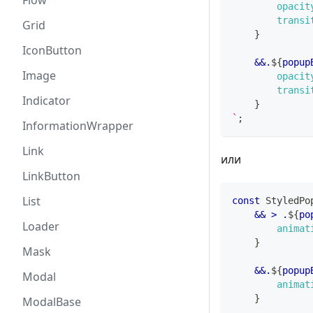
Flow
opacit
transi
Grid
}
IconButton
&&
.
${
popup
Image
opacit
transi
Indicator
}
`
;
InformationWrapper
Link
или
LinkButton
List
const
StyledPo
&& 
>
.
${
po
Loader
animat
}
Mask
&&
.
${
popup
Modal
animat
}
ModalBase