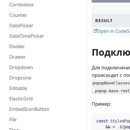
Combobox
Counter
RESULT
DatePicker
Open in Code
DateTimePicker
Divider
Подклю
Drawer
Dropdown
Для подключени
происходит с п
Dropzone
popupBaseClasses
Editable
.popup-base-root
ElasticGrid
Пример:
EmbedIconButton
File
const
StyledPo
&& 
>
.
${
po