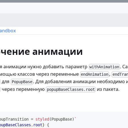
Sandbox
чение анимации
я анимации нужно добавить параметр
. С
withAnimation
омощью классов через переменные
,
endAnimation
endTra
для
. Для добавления анимации необходимо 
PopupBase
через переменную
из пакета.
popupBaseClasses.root
pupTransition
=
styled
(
PopupBase
)
`
pupBaseClasses
.
root
}
{