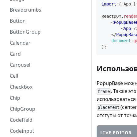
import
{
App
}
Breadcrumbs
ReactDOM
.
rende
Button
<
PopupBase
<
App
/
ButtonGroup
</
PopupBas
document
.
g
Calendar
)
;
Card
Carousel
Использо
Cell
PopupBase можно
Checkbox
. Также эт
frame
Chip
использоваться
(cente
placement
ChipGroup
отступы от точ
CodeField
CodeInput
LIVE EDITOR