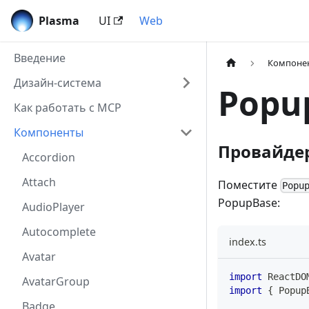
Plasma
UI
Web
Введение
Компоне
Дизайн-система
Popu
Как работать с MCP
Компоненты
Провайдер
Accordion
Attach
Поместите
Popu
PopupBase:
AudioPlayer
Autocomplete
index.ts
Avatar
import
ReactDO
AvatarGroup
import
{
Popup
Badge