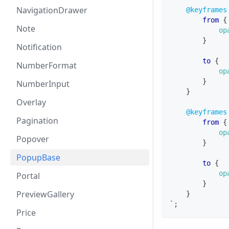
NavigationDrawer
@keyframes
from
{
Note
op
}
Notification
to
{
NumberFormat
op
}
NumberInput
}
Overlay
@keyframes
Pagination
from
{
op
Popover
}
PopupBase
to
{
op
Portal
}
PreviewGallery
}
`
;
Price